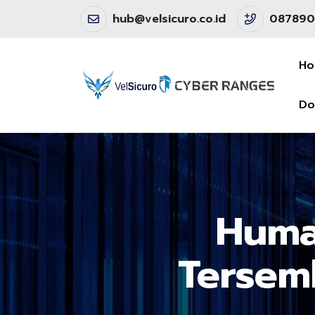
hub@velsicuro.co.id
087890
H
Do
Huma
Tersem