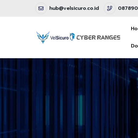
hub@velsicuro.co.id
087890
H
Do