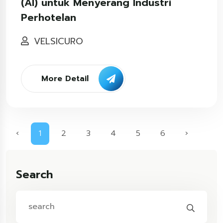
(AI) untuk Menyerang Industri
Perhotelan
VELSICURO
More Detail
‹
1
2
3
4
5
6
›
Search