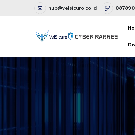
hub@velsicuro.co.id
087890
H
Do