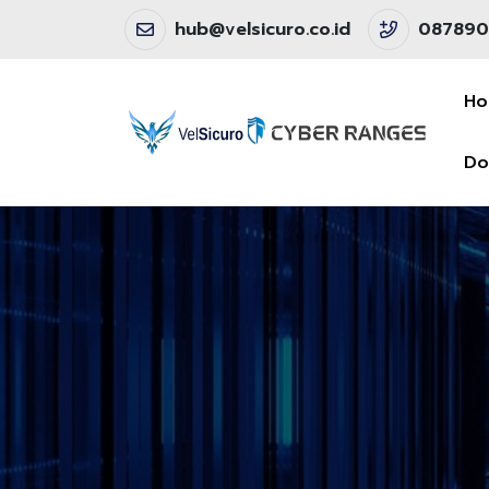
hub@velsicuro.co.id
087890
H
Do