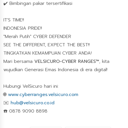
✔️ Bimbingan pakar tersertifikasi
IT'S TIME!!
INDONESIA PRIDE!!
"Merah Putih" CYBER DEFENDER
SEE THE DIFFERENT, EXPECT THE BEST!!
TINGKATKAN KEMAMPUAN CYBER ANDA!
Mari bersama
VELSICURO-CYBER RANGES™
, kita
wujudkan Generasi Emas Indonesia di era digital!
Hubungi VelSicuro hari ini:
🌐
www.cyberranges.velsicuro.com
✉️
hub@velsicuro.co.id
☎️ 0878 9090 8898