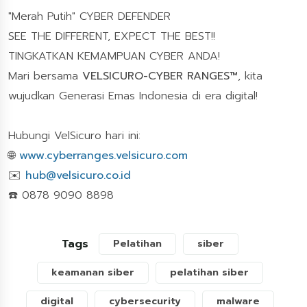
"Merah Putih" CYBER DEFENDER
SEE THE DIFFERENT, EXPECT THE BEST!!
TINGKATKAN KEMAMPUAN CYBER ANDA!
Mari bersama
VELSICURO-CYBER RANGES™
, kita
wujudkan Generasi Emas Indonesia di era digital!
Hubungi VelSicuro hari ini:
🌐
www.cyberranges.velsicuro.com
✉️
hub@velsicuro.co.id
☎️ 0878 9090 8898
Tags
Pelatihan
siber
keamanan siber
pelatihan siber
digital
cybersecurity
malware