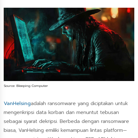
Source: Bleeping Computer
VanHelsing
adalah ransomware yang diciptakan untuk
mengenkripsi data korban dan menuntut tebusan
sebagai syarat dekripsi. Berbeda dengan ransomware
biasa, VanHelsing emiliki kemampuan lintas platform—