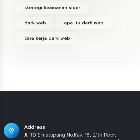
strategi keamanan siber
dark web
apa itu dark web
cara kerja dark web
Address
Jl. TB Simatupang No.Kav. 18, 21th Floor,