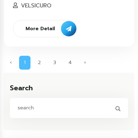
VELSICURO
More Detail
‹
1
2
3
4
›
Search