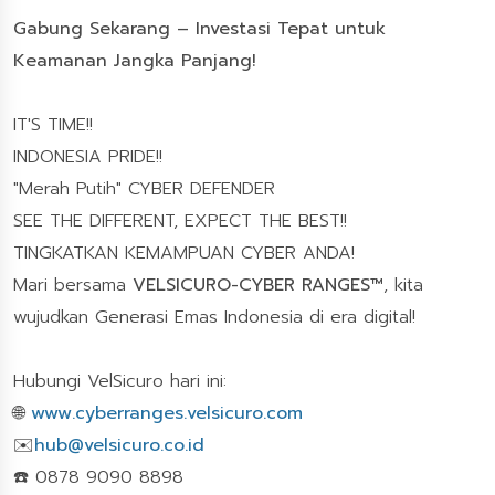
Gabung Sekarang – Investasi Tepat untuk
Keamanan Jangka Panjang!
IT'S TIME!!
INDONESIA PRIDE!!
"Merah Putih" CYBER DEFENDER
SEE THE DIFFERENT, EXPECT THE BEST!!
TINGKATKAN KEMAMPUAN CYBER ANDA!
Mari bersama
VELSICURO-CYBER RANGES™
, kita
wujudkan Generasi Emas Indonesia di era digital!
Hubungi VelSicuro hari ini:
🌐
www.cyberranges.velsicuro.com
✉️
hub@velsicuro.co.id
☎️ 0878 9090 8898