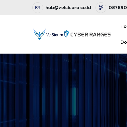
hub@velsicuro.co.id
087890
H
Do