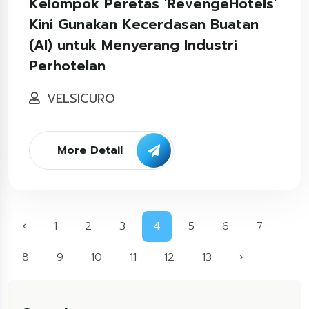
Kelompok Peretas 'RevengeHotels'
Kini Gunakan Kecerdasan Buatan
(AI) untuk Menyerang Industri
Perhotelan
VELSICURO
More Detail
‹
1
2
3
4
5
6
7
8
9
10
11
12
13
›